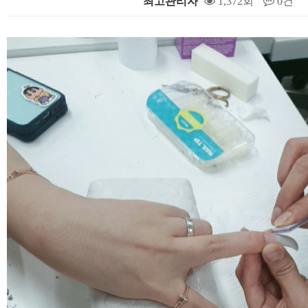
최고관리자
1,372회
0건
본문