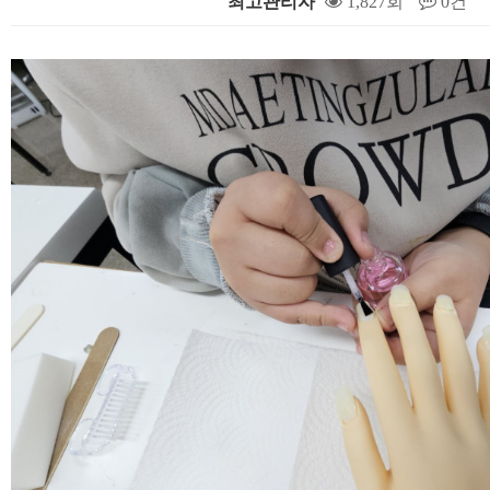
최고관리자
1,827회
0건
본문