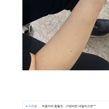
이전글
처음이라 힘들죠....가장어린 네일리스트^^