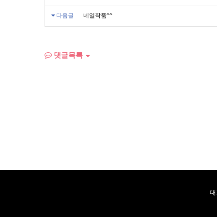
다음글
네일작품^^
댓글목록
대