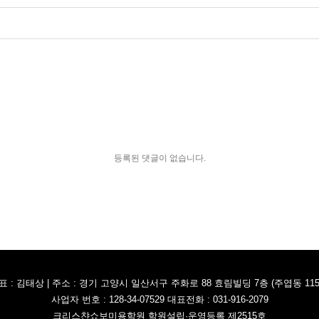
등록된 댓글이 없습니다.
표 : 김태상 | 주소 : 경기 고양시 일산서구 주화로 88 효림빌딩 7층 (주엽동 115-
사업자 번호 : 128-34-07529 대표전화 : 031-916-2079
크리스챤쇼보미용학원 학원설립·운영등록 제2515호