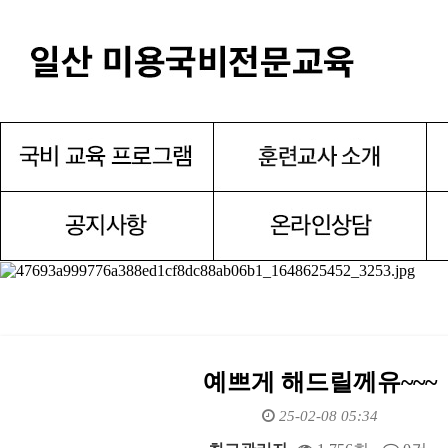
예쁘게 해드릴께유~~~
25-02-08 05:34