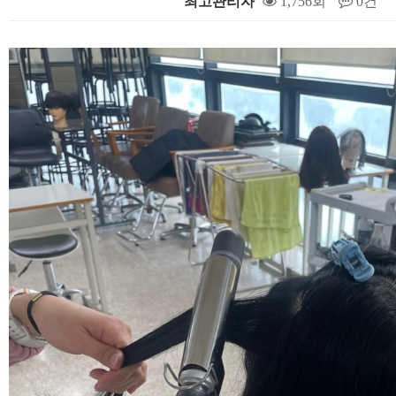
최고관리자
1,756회
0건
본문