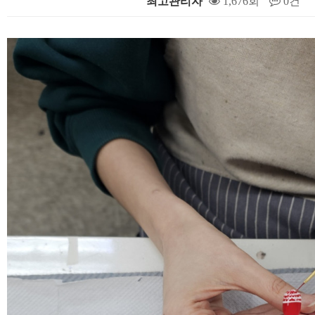
최고관리자
1,676회
0건
본문