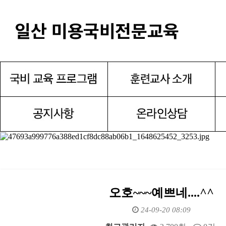
오호~~~예쁘네....^^
24-09-20 08:09