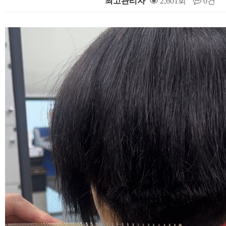
최고관리자
2,601회
0건
본문