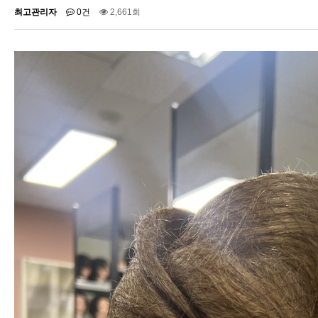
최고관리자
0건
2,661회