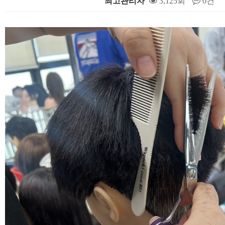
최고관리자
3,125회
0건
본문