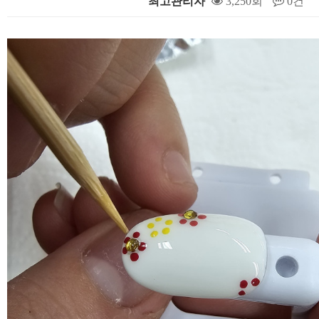
최고관리자
3,250회
0건
본문