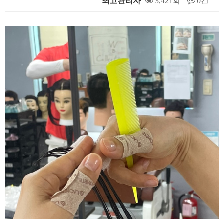
최고관리자
3,421회
0건
본문