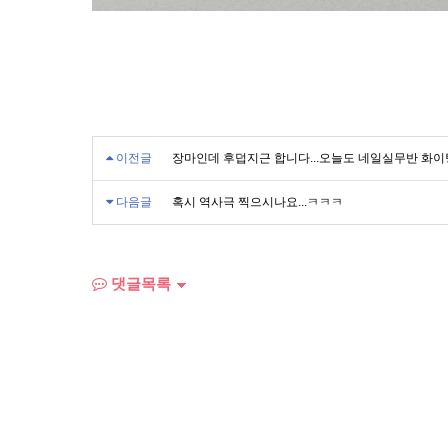
이전글
장마인데 후덥지근 합니다...오늘도 네일실무반 화이팅!
다음글
혹시 역사극 찍으시나요...ㅋㅋㅋ
댓글목록