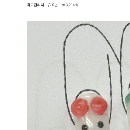
최고관리자
0건
3,214회