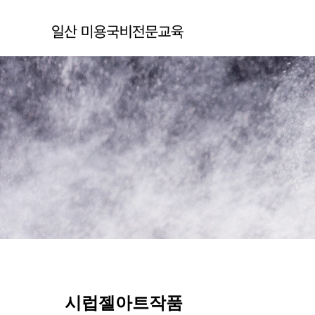
시럽젤아트작품