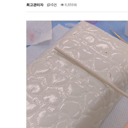
최고관리자
0건
6,859회