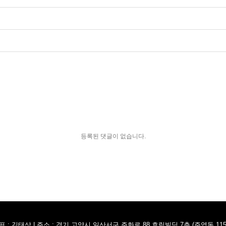
등록된 댓글이 없습니다.
표 : 김태상 | 주소 : 경기 고양시 일산서구 주화로 88 효림빌딩 7층 (주엽동 115-